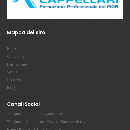
Mappa del sito
Home
Chi siamo
Formazione
Servizi
Contatti
Blog
Canali Social
Telegram - Canale Easy Academy
Telegram - Canale Last Minute - Easy Academy
Pagina Facebook Easy Academy