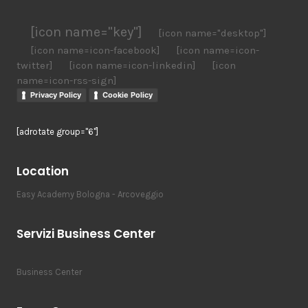
[icon name="key"]
[icon name="desktop"]
[icon name=icon-facebook]
[icon name=icon-
twitter]
[icon name=icon-linkedin]
[icon
name=icon-rss-sign]
Privacy Policy
Cookie Policy
[adrotate group="6"]
Location
Easy Academy Bologna - Arcoveggio
Servizi Business Center
Business Center