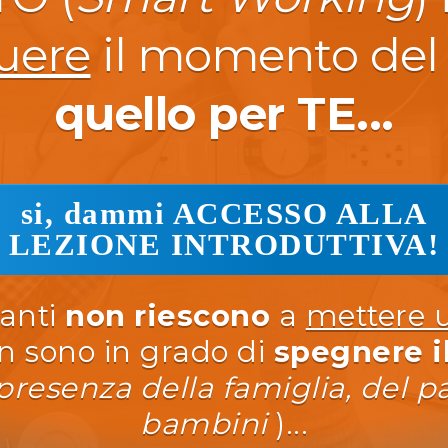
uere
il momento del 
quello per TE...
si, dammi ACCESSO ALLA
LEZIONE INTRODUTTIVA!
tanti
non riescono
a
mettere 
n sono in grado di
spegnere i
presenza della famiglia, del p
bambini
)...