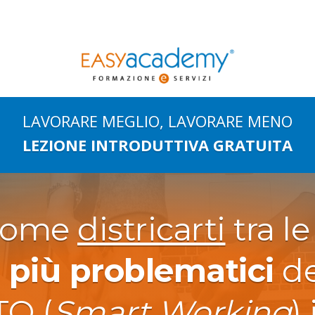
LAVORARE MEGLIO, LAVORARE MENO
LEZIONE INTRODUTTIVA
GRATUITA
 come
districarti
tra l
i più problematici
de
O (
Smart Working
)