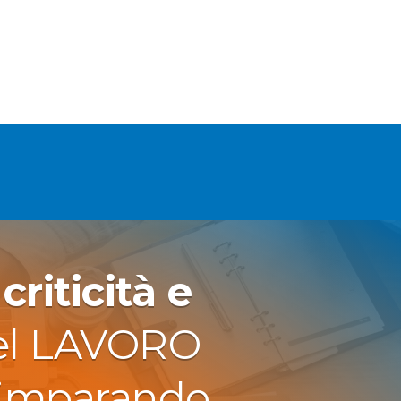
e
criticità e
l LAVORO
 imparando