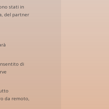
ono stati in
a, del partner
arà
nsentito di
erve
utto
oro da remoto,