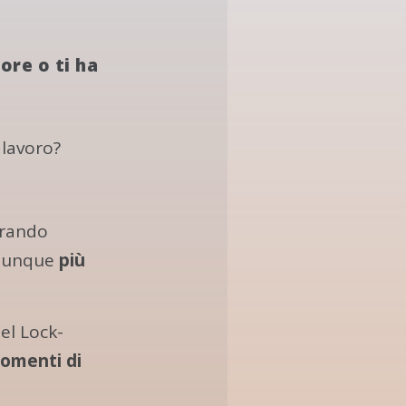
ore o ti ha
 lavoro?
orando
munque
più
el Lock-
momenti di