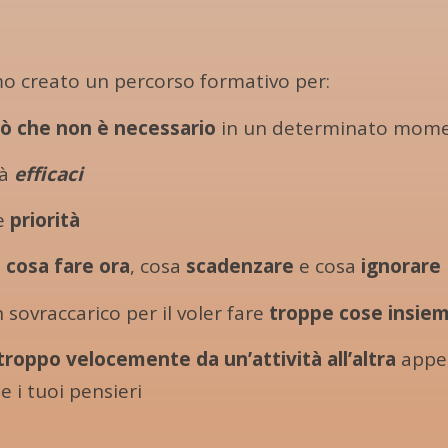
mo creato un percorso formativo per:
iò che non è necessario
in un determinato mom
tà
efficaci
le
priorità
e
cosa fare ora
, cosa
scadenzare
e cosa
ignorare
sovraccarico per il voler fare
troppe cose insie
troppo velocemente da un’attività all’altra
appe
 e i tuoi pensieri