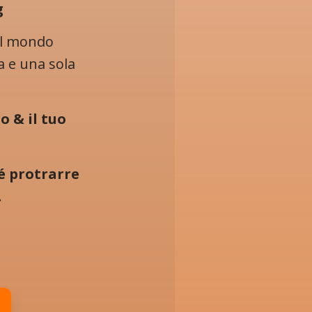
g
 il mondo
a e una sola
o & il tuo
é protrarre
.