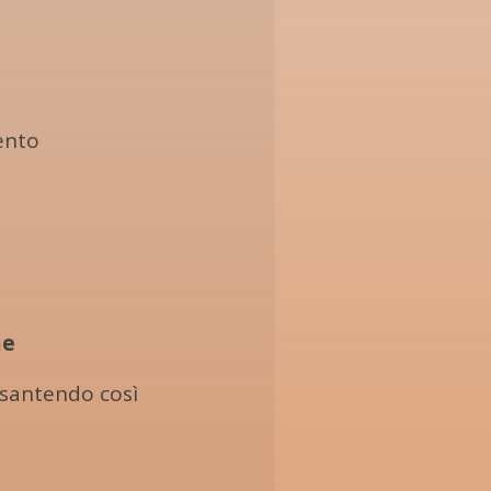
ento
me
santendo così