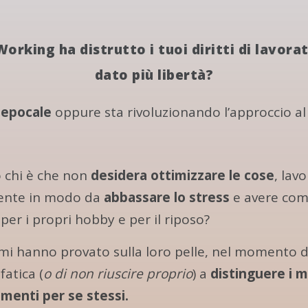
Working ha
distrutto i tuoi diritti
di lavorat
dato più
libertà
?
 epocale
oppure sta rivoluzionando l’approccio al
o chi è che non
desidera ottimizzare le cose
, lav
mente in modo da
abbassare lo stress
e avere co
per i propri hobby e per il riposo?
imi hanno provato sulla loro pelle, nel momento d
fatica (
o di non riuscire proprio
) a
distinguere i 
menti per se stessi.