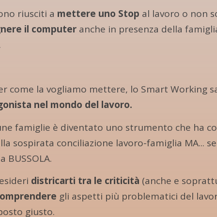
ono riusciti a
mettere uno Stop
al lavoro o non s
nere il computer
anche in presenza della famigli
.
r come la vogliamo mettere, lo Smart Working s
gonista nel mondo del lavoro.
une famiglie è diventato uno strumento che ha co
lla sospirata conciliazione lavoro-famiglia MA... s
a BUSSOLA.
esideri
districarti tra le criticità
(anche e sopratt
comprendere
gli aspetti più problematici del lav
 posto giusto.