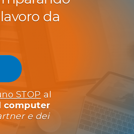
lavoro da
uno STOP
al
l computer
artner e dei