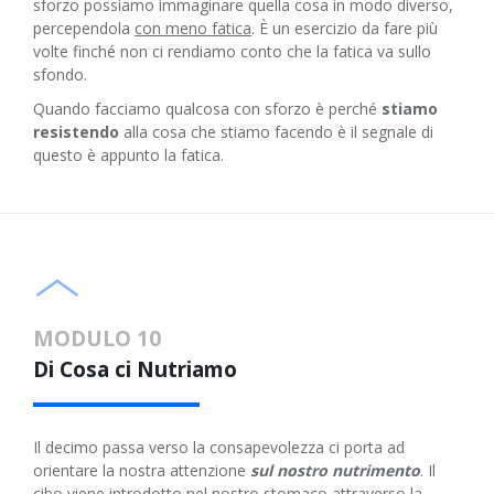
sforzo possiamo immaginare quella cosa in modo diverso,
percependola
con meno fatica
. È un esercizio da fare più
volte finché non ci rendiamo conto che la fatica va sullo
sfondo.
Quando facciamo qualcosa con sforzo è perché
stiamo
resistendo
alla cosa che stiamo facendo è il segnale di
questo è appunto la fatica.
MODULO 10
Di Cosa ci Nutriamo
Il decimo passa verso la consapevolezza ci porta ad
orientare la nostra attenzione
sul nostro nutrimento
. Il
cibo viene introdotto nel nostro stomaco attraverso la