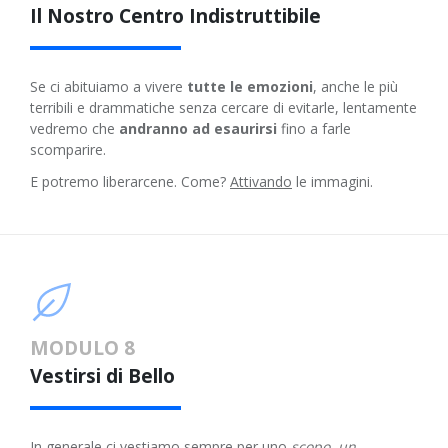
Il Nostro Centro Indistruttibile
Se ci abituiamo a vivere
tutte le emozioni
, anche le più
terribili e drammatiche senza cercare di evitarle, lentamente
vedremo che
andranno ad esaurirsi
fino a farle
scomparire.
E potremo liberarcene. Come?
Attivando
le immagini.
MODULO 8
Vestirsi di Bello
In generale ci vestiamo sempre per uno
scopo, un