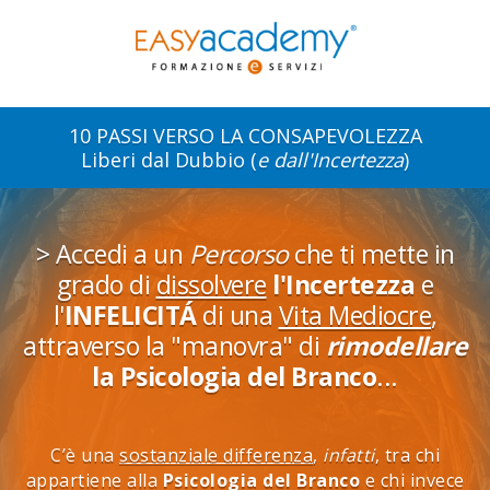
10 PASSI VERSO LA CONSAPEVOLEZZA
Liberi dal Dubbio (
e dall'Incertezza
)
> Accedi a un
Percorso
che ti mette in
grado di
dissolvere
l'Incertezza
e
l'
INFELICITÁ
di una
Vita Mediocre
,
attraverso la "manovra" di
rimodellare
la Psicologia del Branco
...
C’è una
sostanziale differenza
,
infatti
, tra chi
appartiene alla
Psicologia del Branco
e chi invece