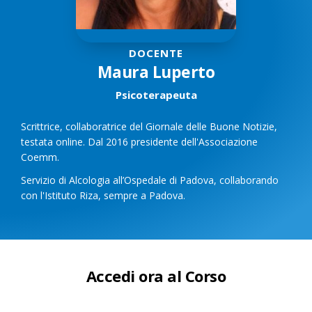
DOCENTE
Maura Luperto
Psicoterapeuta
Scrittrice, collaboratrice del Giornale delle Buone Notizie,
testata online. Dal 2016 presidente dell'Associazione
Coemm.
Servizio di Alcologia all’Ospedale di Padova, collaborando
con l'Istituto Riza, sempre a Padova.
Accedi ora al Corso