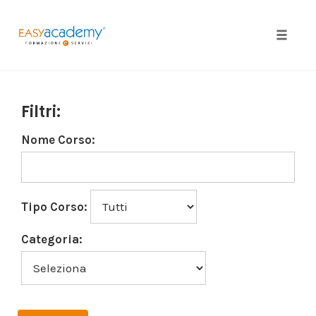
Toggle
naviga
Skip
to
Filtri:
content
Nome Corso:
Tipo Corso:
Categoria: