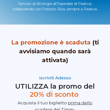
Servizio di Alcologia all’Ospedale di Padova,
collaborando con l'Istituto Riza, sempre a Padova.
La promozione è scaduta
(ti
avvisiamo quando sarà
attivata)
Iscriviti Adesso
UTILIZZA la promo del
20% di sconto
Acquista il tuo biglietto
prima dello
scadere del Timer