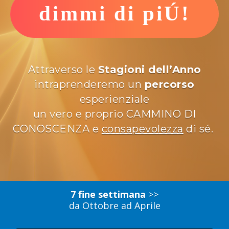
dimmi di piÚ!
Attraverso le
Stagioni dell’Anno
intraprenderemo un
percorso
esperienziale
un vero e proprio CAMMINO DI
CONOSCENZA e
consapevolezza
di sé.
7 fine settimana
>>
da Ottobre ad Aprile