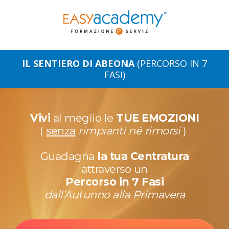
IL SENTIERO DI ABEONA
(PERCORSO IN 7
FASI)
Vivi
al meglio
le
TUE EMOZIONI
(
senza
rimpianti né rimorsi
)
Guadagna
la tua Centratura
attraverso un
Percorso in 7 Fasi
dall’Autunno alla Primavera