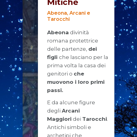
Mitiche
Abeona, Arcani e
Tarocchi
Abeona
divinità
romana protettrice
delle partenze,
dei
figli
che lasciano per la
prima volta la casa dei
genitori o
che
muovono i loro primi
passi.
E da alcune figure
degli
Arcani
Maggiori
dei
Tarocchi
.
Antichi simboli e
archetipi che