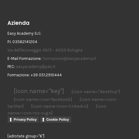
Azienda
Easy Academy S.r.l.
P.I. 03562141204
Via dell'Arcoveggio 49/5 - 40129 Bologna
E-Mail Formazione:
formazione@easyacademy.it
PEC:
easyacademy@pec.it
Formazione: +39 051.2910444
[icon name="key"]
[icon name="desktop"]
[icon name=icon-facebook]
[icon name=icon-
twitter]
[icon name=icon-linkedin]
[icon
name=icon-rss-sign]
Privacy Policy
Cookie Policy
[adrotate group="6"]