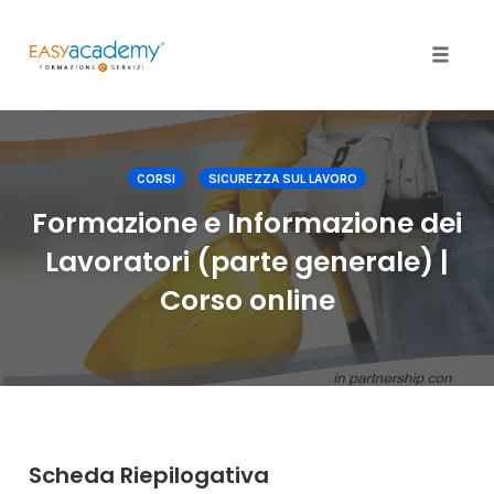
Toggle
naviga
Skip
to
content
CORSI
SICUREZZA SUL LAVORO
Formazione e Informazione dei
Lavoratori (parte generale) |
Corso online
Scheda Riepilogativa