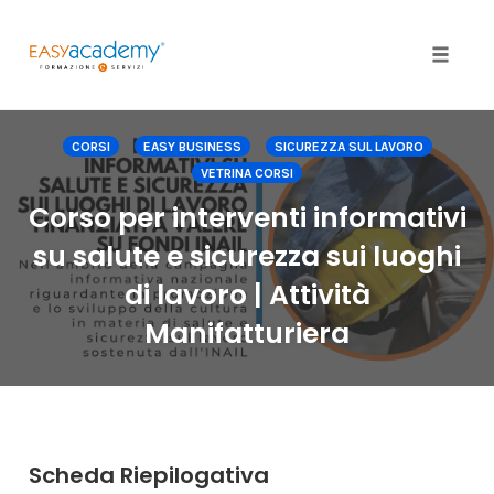
Toggle
naviga
Skip
to
CORSI
EASY BUSINESS
SICUREZZA SUL LAVORO
content
VETRINA CORSI
Corso per interventi informativi
su salute e sicurezza sui luoghi
di lavoro | Attività
Manifatturiera
Scheda Riepilogativa