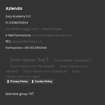
Azienda
Easy Academy S.r.l.
P.I. 03562141204
Via dell'Arcoveggio 49/5 - 40129 Bologna
E-Mail Formazione:
formazione@easyacademy.it
PEC:
easyacademy@pec.it
Formazione: +39 051.2910444
[icon name="key"]
[icon name="desktop"]
[icon name=icon-facebook]
[icon name=icon-
twitter]
[icon name=icon-linkedin]
[icon
name=icon-rss-sign]
Privacy Policy
Cookie Policy
[adrotate group="6"]