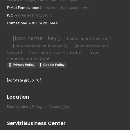
E-Mail Formazione:
formazione@easyacademy.it
PEC:
easyacademy@pec.it
Formazione: +39 051.2910444
[icon name="key"]
[icon name="desktop"]
[icon name=icon-facebook]
[icon name=icon-
twitter]
[icon name=icon-linkedin]
[icon
name=icon-rss-sign]
Privacy Policy
Cookie Policy
[adrotate group="6"]
Location
Easy Academy Bologna - Arcoveggio
Servizi Business Center