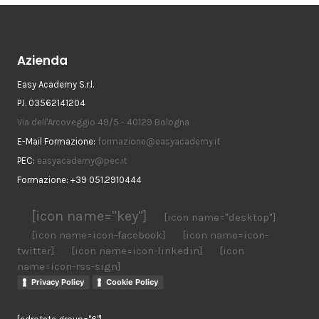
Azienda
Easy Academy S.r.l.
P.I. 03562141204
Via dell'Arcoveggio 49/5 - 40129 Bologna
E-Mail Formazione:
formazione@easyacademy.it
PEC:
easyacademy@pec.it
Formazione: +39 051.2910444
[icon name="key"]
[icon name="desktop"]
[icon name=icon-facebook]
[icon name=icon-
twitter]
[icon name=icon-linkedin]
[icon
name=icon-rss-sign]
Privacy Policy
Cookie Policy