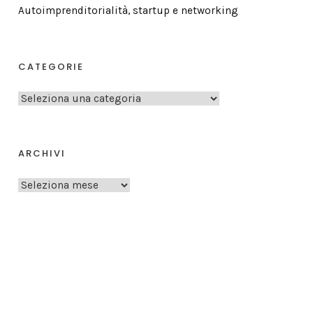
Autoimprenditorialità, startup e networking
CATEGORIE
C
a
t
e
ARCHIVI
g
A
o
r
r
c
i
h
e
i
v
i