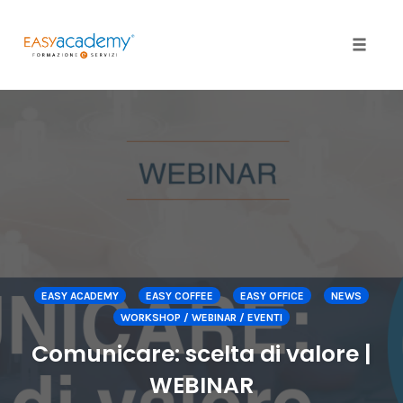
Toggle
naviga
Skip
to
content
EASY ACADEMY
EASY COFFEE
EASY OFFICE
NEWS
WORKSHOP / WEBINAR / EVENTI
Comunicare: scelta di valore |
WEBINAR