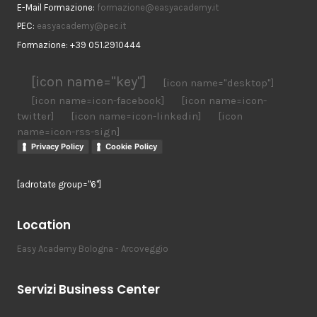
E-Mail Formazione:
formazione@easyacademy.it
PEC:
easyacademy@pec.it
Formazione: +39 051.2910444
[icon name="key"]
[icon name="desktop"]
[icon name=icon-facebook]
[icon name=icon-
twitter]
[icon name=icon-linkedin]
[icon
name=icon-rss-sign]
Privacy Policy
Cookie Policy
[adrotate group="6"]
Location
Easy Academy Bologna - Arcoveggio
Servizi Business Center