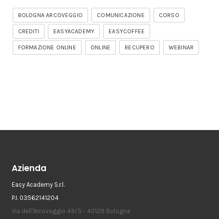
BOLOGNA ARCOVEGGIO
COMUNICAZIONE
CORSO
CREDITI
EASYACADEMY
EASYCOFFEE
FORMAZIONE ONLINE
ONLINE
RECUPERO
WEBINAR
Azienda
Easy Academy S.r.l.
P.I. 03562141204
Via dell'Arcoveggio 49/5 - 40129 Bologna