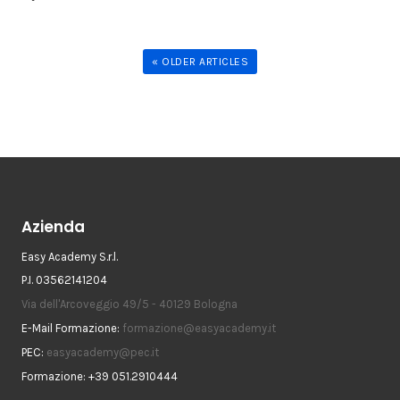
« OLDER ARTICLES
Azienda
Easy Academy S.r.l.
P.I. 03562141204
Via dell'Arcoveggio 49/5 - 40129 Bologna
E-Mail Formazione:
formazione@easyacademy.it
PEC:
easyacademy@pec.it
Formazione: +39 051.2910444