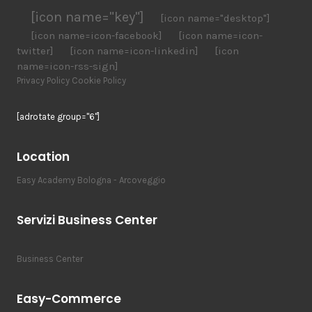
[icon name="key"]
[icon name="desktop"]
[icon name=icon-facebook]
[icon name=icon-
twitter]
[icon name=icon-linkedin]
[icon
name=icon-rss-sign]
Privacy Policy
Cookie Policy
[adrotate group="6"]
Location
Easy Academy Bologna - Arcoveggio
Servizi Business Center
Business Center
Easy-Commerce