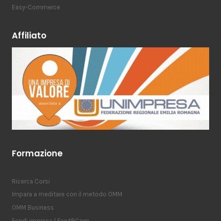
Easy-Commerce
Affiliato
Formazione
Ricerca Corsi
Impara a meditare con il metodo OMM
OMM Business
Fondi imprese | FonARCom