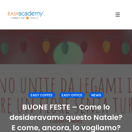
Toggle
naviga
Skip
to
content
EASY COFFEE
EASY OFFICE
NEWS
BUONE FESTE – Come lo
desideravamo questo Natale?
E come, ancora, lo vogliamo?