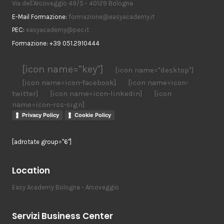
Via dell'Arcoveggio 49/5 - 40129 Bologna
E-Mail Formazione:
formazione@easyacademy.it
PEC:
easyacademy@pec.it
Formazione: +39 051.2910444
[icon name="key"]
[icon name="desktop"]
[icon name=icon-facebook]
[icon name=icon-
twitter]
[icon name=icon-linkedin]
[icon
name=icon-rss-sign]
Privacy Policy
Cookie Policy
[adrotate group="6"]
Location
Easy Academy Bologna - Arcoveggio
Servizi Business Center