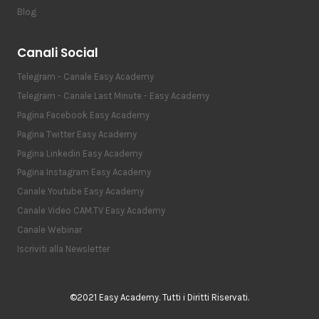
Blog
Canali Social
Telegram - Canale Easy Academy
Telegram - Canale Last Minute - Easy Academy
Pagina Facebook Easy Academy
Pagina Twitter Easy Academy
Pagina Linkedin Easy Academy
Pagina Instagram Easy Academy
Canale Youtube Easy Academy
Canale Video CAM.TV Easy Academy
Canale Webinar
Iscriviti alla Newsletter
©2021 Easy Academy. Tutti i Diritti Riservati.