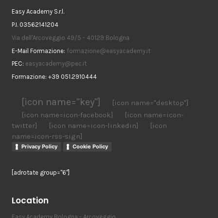
Easy Academy S.r.l.
P.I. 03562141204
Via dell'Arcoveggio 49/5 - 40129 Bologna
E-Mail Formazione:
formazione@easyacademy.it
PEC:
easyacademy@pec.it
Formazione: +39 051.2910444
[icon name="key"]
[icon name="desktop"]
[icon name=icon-facebook]
[icon name=icon-
twitter]
[icon name=icon-linkedin]
[icon
name=icon-rss-sign]
Privacy Policy
Cookie Policy
[adrotate group="6"]
Location
Easy Academy Bologna - Arcoveggio